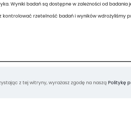
yka. Wyniki badań są dostępne w zależności od badania 
z kontrolować rzetelność badań i wyników wdrożyliśmy p
zystając z tej witryny, wyrażasz zgodę na naszą
Politykę 
 płatności kartami oraz BLIK
Wykorzy