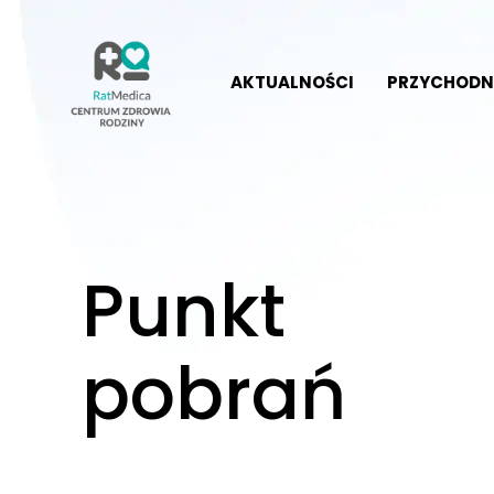
AKTUALNOŚCI
PRZYCHODN
Punkt
pobrań