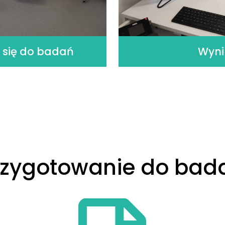
 się do badań
Wyni
rzygotowanie do bad