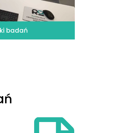
ki badań
ań