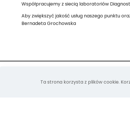
Współpracujemy z siecią laboratoriów Diagnost
Aby zwiększyć jakość usług naszego punktu ora
Bernadeta Grochowska
Ta strona korzysta z plików cookie. Kor
Rejestracja
Obsługujemy
+48 12 40 04 999