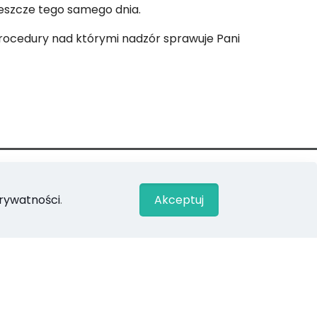
jeszcze tego samego dnia.
rocedury nad którymi nadzór sprawuje Pani
prywatności
.
Akceptuj
stujemy system Kolejkobot