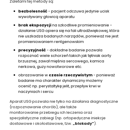
Zaletami tej metody są:
bezbolesność
- pacjent odczuwa jedynie ucisk
wywoływany głowicą aparatu
brak ekspozycji
na szkodliwe promieniowanie -
działanie USG opiera się na fali ultradźwiękowej, która
nie uszkadza badanych narządów, ponieważ nie jest
promieniowaniem rentgenowskim
precyzyjność
- dokładne badanie pozwala
rozpoznać wiele schorzeń takich jak tętniak aorty
brzusznej, zawał mięśnia sercowego, kamica
nerkowa, guzy nowotworowe etc.
obrazowanie w
czasie rzeczywistym
- ponieważ
badanie ma charakter dynamiczny możemy
ocenić np. perystaltykę jelit, przepływ krwi w
naczyniach i sercu
Aparat USG pozwala nie tylko na działania diagnostyczne
(rozpoznawanie chorób), ale także
monitorowanie przebiegu ich leczenia oraz
specjalistyczne zabiegi (np. ortopedyczne iniekcje
dostawowe i okołostawowe, tzw.
„blokady”
).