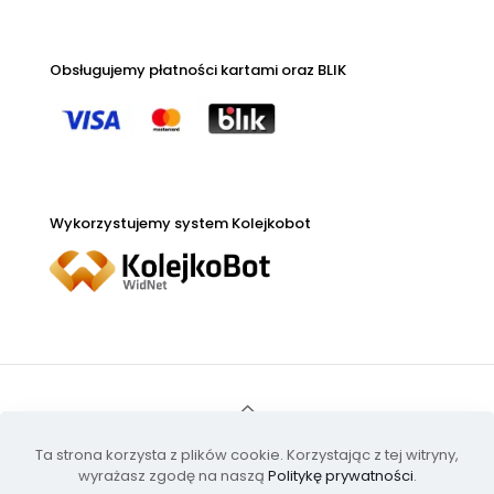
Obsługujemy płatności kartami oraz BLIK
Wykorzystujemy system Kolejkobot
Ta strona korzysta z plików cookie. Korzystając z tej witryny,
RatMedica © 2024 |
Polityka Prywatności / RODO
|
wyrażasz zgodę na naszą
Politykę prywatności
.
Zasady monitoringu obiektu przychodni
|