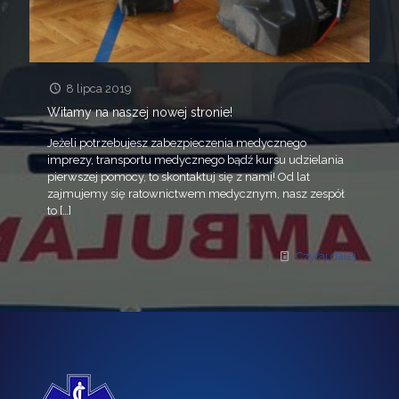
8 lipca 2019
Witamy na naszej nowej stronie!
Jeżeli potrzebujesz zabezpieczenia medycznego
imprezy, transportu medycznego bądź kursu udzielania
pierwszej pomocy, to skontaktuj się z nami! Od lat
zajmujemy się ratownictwem medycznym, nasz zespół
to
[…]
Czytaj dalej