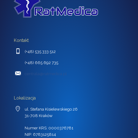
Kontakt
(+48) 535 333 512
(+48) 665 692 735
centrala@ratmedica.pl
Lokalizacja
ul. Stefana Kisielewskiego 26
31-708 Kraków
Numer KRS: 0000376781
NIP: 6783125814